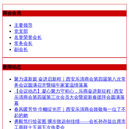
商会会员
主要领导
党支部
名誉荣誉会长
常务会长
副会长
新闻动态
聚力谋新篇 奋进启新程｜西安乐清商会第四届第八次常
务会议圆满召开暨端午家宴温情落幕
【会议动态】凝心聚力守初心，乐商奋进新征程 | 西安
乐清商会第四届第三次会员大会暨迎新春团拜会圆满落
幕
春风暖芳华 巾帼绽光芒｜西安乐清商会致敬每一位了不
起的她
勇毅笃行绘蓝图 骥步致远创佳绩——会长孙存益出席市
工商联十五届五次执委会