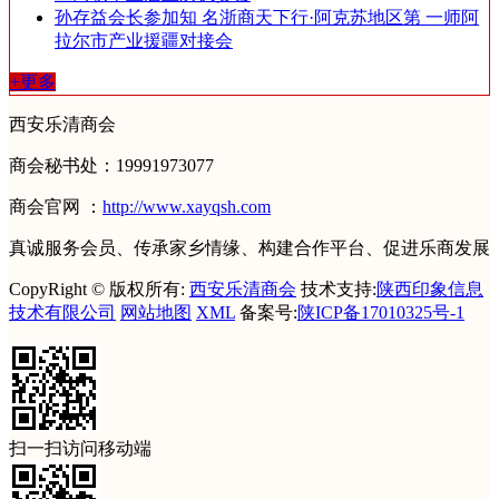
孙存益会长参加知 名浙商天下行·阿克苏地区第 一师阿
拉尔市产业援疆对接会
+更多
西安乐清商会
商会秘书处：19991973077
商会官网 ：
http://www.xayqsh.com
真诚服务会员、传承家乡情缘、构建合作平台、促进乐商发展
CopyRight © 版权所有:
西安乐清商会
技术支持:
陕西印象信息
技术有限公司
网站地图
XML
备案号:
陕ICP备17010325号-1
扫一扫访问移动端